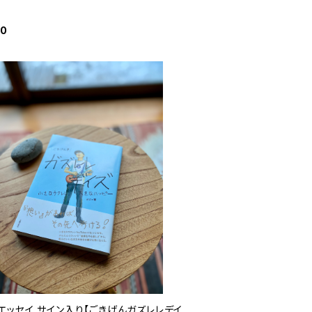
00
エッセイ サイン入り【ごきげんガズレレデイ