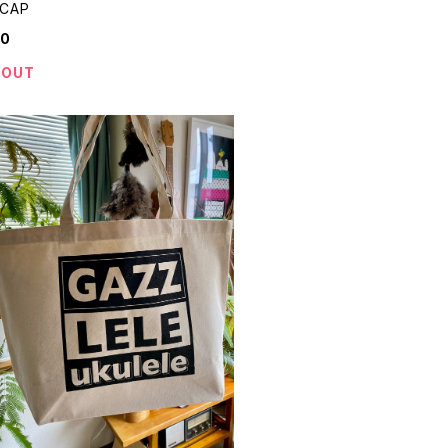
 CAP
00
 OUT