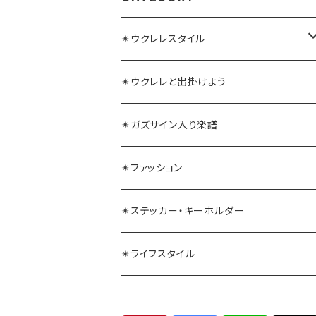
✴︎ウクレレスタイル
ガズレレ水引
✴︎ウクレレと出掛けよう
毛糸ウクレレストラップ
✴︎ガズサイン入り楽譜
✴︎ファッション
✴︎ステッカー・キーホルダー
✴︎ライフスタイル