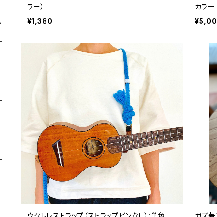
ラー）
カラー
¥1,380
¥5,0
ウクレレストラップ（ストラップピンなし）:単色
ガズ著