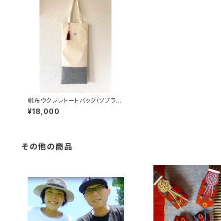
帆布ウクレレトートバッグ（ソプラノ
サイズ）
¥18,000
その他の商品