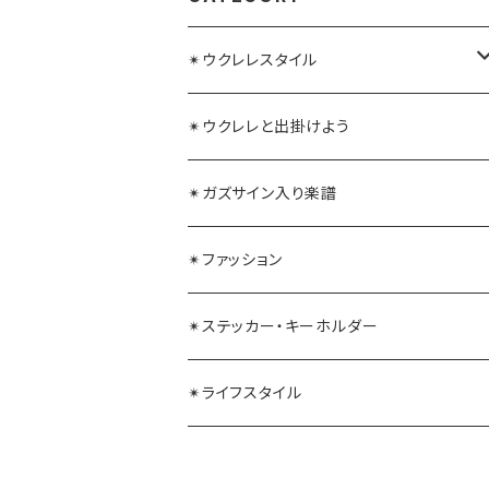
✴︎ウクレレスタイル
ガズレレ水引
✴︎ウクレレと出掛けよう
毛糸ウクレレストラップ
✴︎ガズサイン入り楽譜
✴︎ファッション
✴︎ステッカー・キーホルダー
✴︎ライフスタイル