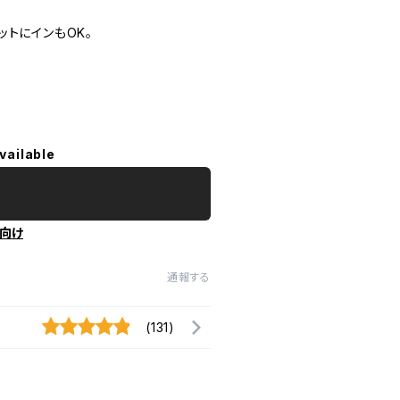
トにインもOK。
vailable
向け
通報する
(131)