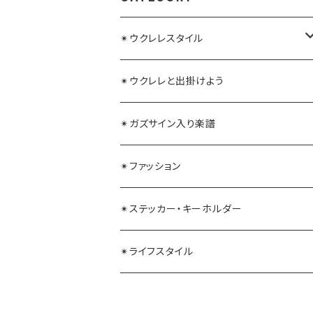
✴︎ウクレレスタイル
ガズレレ水引
✴︎ウクレレと出掛けよう
毛糸ウクレレストラップ
✴︎ガズサイン入り楽譜
✴︎ファッション
✴︎ステッカー・キーホルダー
✴︎ライフスタイル