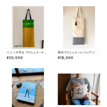
ハニーが作る ウクレレトートバ
帆布ウクレレトートバッグ（ソプ
ッグ（刺繍入り）：ソプラノサイズ
ラノサイズ）
¥30,000
¥18,000