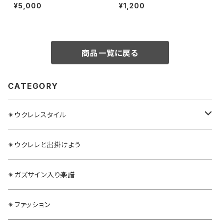
ンなし）:単色
ット
¥5,000
¥1,200
商品一覧に戻る
CATEGORY
✴︎ウクレレスタイル
ガズレレ水引
✴︎ウクレレと出掛けよう
毛糸ウクレレストラップ
✴︎ガズサイン入り楽譜
✴︎ファッション