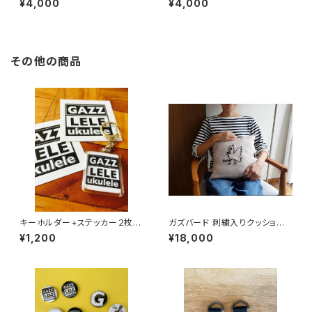
¥4,000
¥4,000
その他の商品
キーホルダー+ステッカー２枚セ
ガズバード 刺繍入りクッション
ット
（１点アイテム）
¥1,200
¥18,000