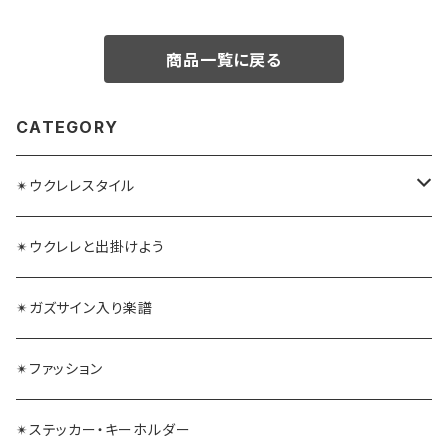
商品一覧に戻る
CATEGORY
✴︎ウクレレスタイル
ガズレレ水引
✴︎ウクレレと出掛けよう
毛糸ウクレレストラップ
✴︎ガズサイン入り楽譜
✴︎ファッション
✴︎ステッカー・キーホルダー